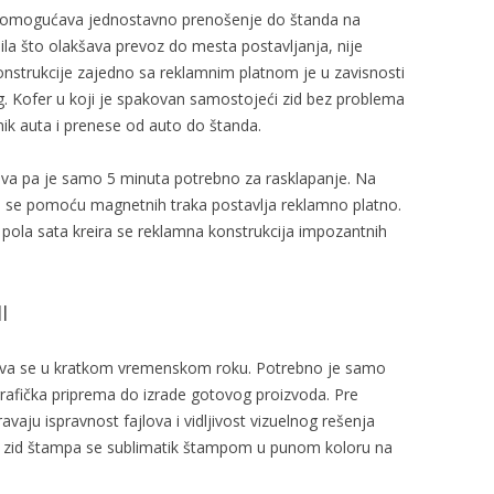
r omogućava jednostavno prenošenje do štanda na
ila što olakšava prevoz do mesta postavljanja, nije
nstrukcije zajedno sa reklamnim platnom je u zavisnosti
kg. Kofer u koji je spakovan samostojeći zid bez problema
ik auta i prenese od auto do štanda.
opiva pa je samo 5 minuta potrebno za rasklapanje. Na
ju se pomoću magnetnih traka postavlja reklamno platno.
pola sata kreira se reklamna konstrukcija impozantnih
l
šava se u kratkom vremenskom roku. Potrebno je samo
afička priprema do izrade gotovog proizvoda. Pre
vaju ispravnost fajlova i vidljivost vizuelnog rešenja
i zid štampa se sublimatik štampom u punom koloru na