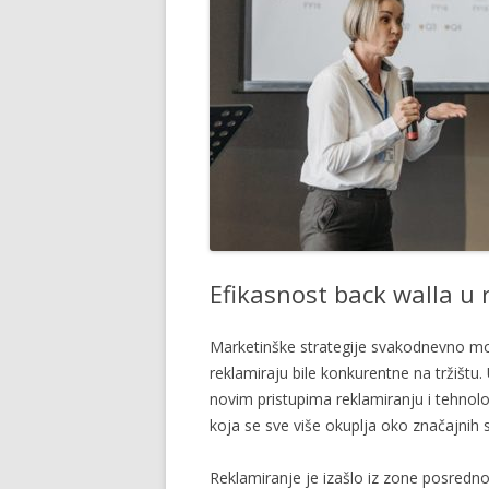
Efikasnost back walla u
Marketinške strategije svakodnevno mor
reklamiraju bile konkurentne na tržištu.
novim pristupima reklamiranju i tehnolog
koja se sve više okuplja oko značajnih
Reklamiranje je izašlo iz zone posrednos