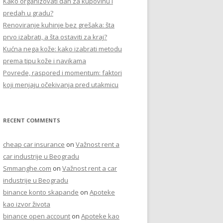
Kako organizovati dan za kupovinu i
r
predah u gradu?
:
Renoviranje kuhinje bez grešaka: šta
prvo izabrati, a šta ostaviti za kraj?
Kućna nega kože: kako izabrati metodu
prema tipu kože i navikama
Povrede, raspored i momentum: faktori
koji menjaju očekivanja pred utakmicu
RECENT COMMENTS
cheap car insurance
on
Važnost rent a
car industrije u Beogradu
Smmanghe.com
on
Važnost rent a car
industrije u Beogradu
binance konto skapande
on
Apoteke
kao izvor života
binance open account
on
Apoteke kao