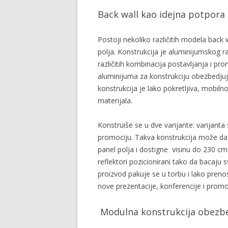
Back wall kao idejna potpora
Postoji nekoliko različitih modela back
polja. Konstrukcija je aluminijumskog 
različitih kombinacija postavljanja i p
aluminijuma za konstrukciju obezbedjuje
konstrukcija je lako pokretljiva, mobil
materijala.
Konstruiše se u dve varijante: varijant
promociju. Takva konstrukcija može da pod
panel polja i dostigne visinu do 230 cm
reflektori pozicionirani tako da bacaju s
proizvod pakuje se u torbu i lako pren
nove prezentacije, konferencije i promo
Modulna konstrukcija obezb