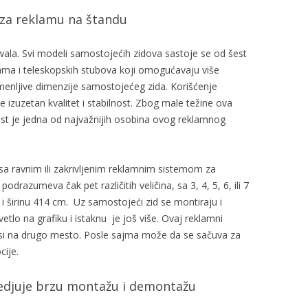
 za reklamu na štandu
 wala. Svi modeli samostojećih zidova sastoje se od šest
rama i teleskopskih stubova koji omogućavaju više
romenljive dimenzije samostojećeg zida. Korišćenje
 izuzetan kvalitet i stabilnost. Zbog male težine ova
nost je jedna od najvažnijih osobina ovog reklamnog
a sa ravnim ili zakrivljenim reklamnim sistemom za
razumeva čak pet različitih veličina, sa 3, 4, 5, 6, ili 7
 i širinu 414 cm. Uz samostojeći zid se montiraju i
vetlo na grafiku i istaknu je još više. Ovaj reklamni
osi na drugo mesto. Posle sajma može da se sačuva za
cije.
edjuje brzu montažu i demontažu