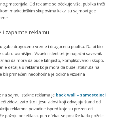
mnog materijala. Od reklame se očekuje više, publika traži
elikom marketinškim skupovima kakvi su sajmovi gde
klame.
e i zapamte reklamu
nju gube dragoceno vreme i dragocenu publiku. Da bi bio
obro osmišljen. Vizuelni identitet je najjačni saveznik
 znači da mora da bude kitnjasto, komplikovano i skupo.
anje detalja u reklami koja mora da bude istaknuta na
e bili primećeni neophodna je odlična vizuelna
se na sajmu istakne reklama je
back wall – samostojeci
ći zidovi, zato što i jesu zidovi koji odvajaju štand od
kciju reklamne pozadine ispred koje su prezenteri.
če pažnju posetilaca, pun efekat se postiže kada požele