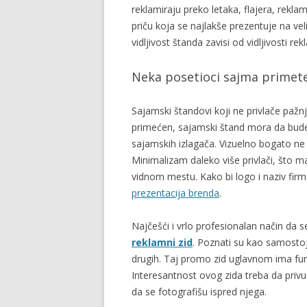
reklamiraju preko letaka, flajera, rekla
priču koja se najlakše prezentuje na v
vidljivost štanda zavisi od vidljivosti re
Neka posetioci sajma primet
Sajamski štandovi koji ne privlače paž
primećen, sajamski štand mora da bude d
sajamskih izlagača. Vizuelno bogato ne
Minimalizam daleko više privlači, što m
vidnom mestu. Kako bi logo i naziv firm
prezentacija brenda
.
Najčešći i vrlo profesionalan način da 
reklamni zid
. Poznati su kao samostoje
drugih. Taj promo zid uglavnom ima fun
Interesantnost ovog zida treba da privu
da se fotografišu ispred njega.