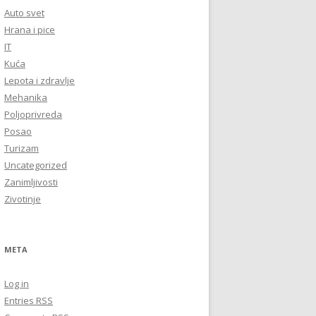
Auto svet
Hrana i pice
IT
Kuća
Lepota i zdravlje
Mehanika
Poljoprivreda
Posao
Turizam
Uncategorized
Zanimljivosti
Zivotinje
META
Log in
Entries
RSS