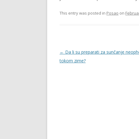
This entry was posted in
Posao
on
Februar
Post
←
Da li su preparati za sunčanje neoph
navigation
tokom zime?