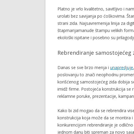
Platno je vrlo kvalitetno, savitljivo i
urolati bez savijanja po ćoškovima. Št
strani zida. Najsavremenija linija za di
štapmarijamanude štampu velikih forma
ekološki ispitane i posebno su prilagod
Rebrendiranje samostojećeg 
Danas se sve brzo menja i
unapredjuje
poslovanju to znači neophodnu promenu
korišćenog samostojećeg zida dobija se
imidž firme. Postojeća konstrukcija se 
reklamne poruke, prezentacije, kampan
Kako bi zid mogao da se rebrendira vise 
konstrukcija koja može da se montira i
konkurencijom rebrendiranje je odlično 
jednom danu biti spreman za novo saj