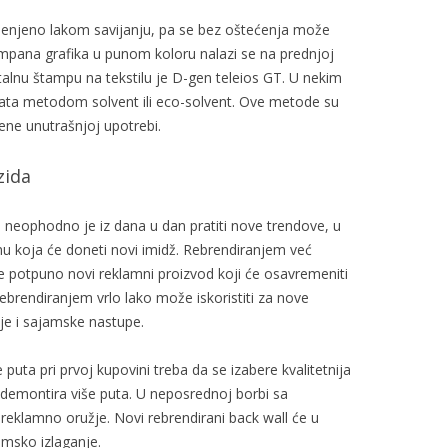
 namenjeno lakom savijanju, pa se bez oštećenja može
ampana grafika u punom koloru nalazi se na prednjoj
gitalnu štampu na tekstilu je D-gen teleios GT. U nekim
ta metodom solvent ili eco-solvent. Ove metode su
jene unutrašnjoj upotrebi.
zida
, neophodno je iz dana u dan pratiti nove trendove, u
 koja će doneti novi imidž. Rebrendiranjem već
 potpuno novi reklamni proizvod koji će osavremeniti
rebrendiranjem vrlo lako može iskoristiti za nove
je i sajamske nastupe.
puta pri prvoj kupovini treba da se izabere kvalitetnija
 demontira više puta. U neposrednoj borbi sa
reklamno oružje. Novi rebrendirani back wall će u
amsko izlaganje.