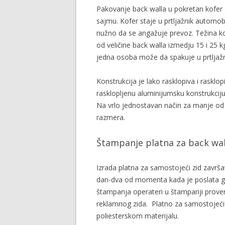
Pakovanje back walla u pokretan kofe
sajmu. Kofer staje u prtljažnik automob
nužno da se angažuje prevoz. Težina ko
od veličine back walla izmedju 15 i 25 
jedna osoba može da spakuje u prtljažn
Konstrukcija je lako rasklopiva i raskl
rasklopljenu aluminijumsku konstrukci
Na vrlo jednostavan način za manje od 
razmera.
Štampanje platna za back wal
Izrada platna za samostojeći zid zavr
dan-dva od momenta kada je poslata gr
štampanja operateri u štampariji provera
reklamnog zida. Platno za samostojeć
poliesterskom materijalu.