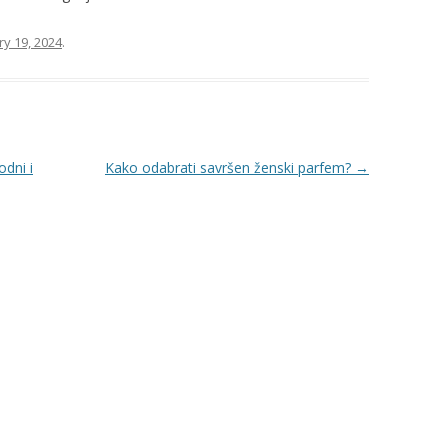
y 19, 2024
.
odni i
Kako odabrati savršen ženski parfem?
→