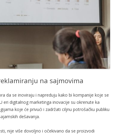
 reklamiranju na sajmovima
a da se inoviraju i napreduju kako bi kompanije koje se
 U eri digitalnog marketinga inovacije su okrenute ka
ijama koje će privući i zadržati ciljnu potrošačku publiku
 sajamskih dešavanja.
ti, nije više dovoljno i očekivano da se proizvodi