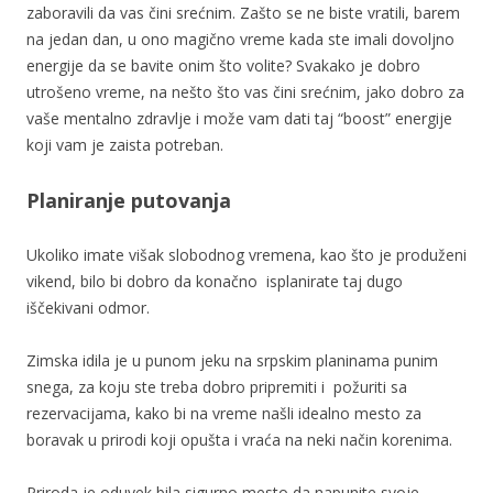
zaboravili da vas čini srećnim. Zašto se ne biste vratili, barem
na jedan dan, u ono magično vreme kada ste imali dovoljno
energije da se bavite onim što volite? Svakako je dobro
utrošeno vreme, na nešto što vas čini srećnim, jako dobro za
vaše mentalno zdravlje i može vam dati taj “boost” energije
koji vam je zaista potreban.
Planiranje putovanja
Ukoliko imate višak slobodnog vremena, kao što je produženi
vikend, bilo bi dobro da konačno isplanirate taj dugo
iščekivani odmor.
Zimska idila je u punom jeku na srpskim planinama punim
snega, za koju ste treba dobro pripremiti i požuriti sa
rezervacijama, kako bi na vreme našli idealno mesto za
boravak u prirodi koji opušta i vraća na neki način korenima.
Priroda je oduvek bila sigurno mesto da napunite svoje