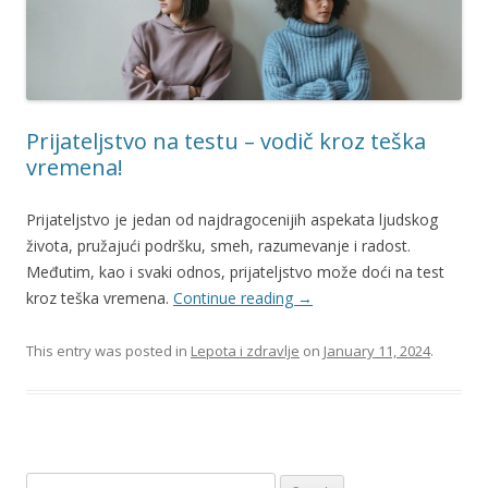
Prijateljstvo na testu – vodič kroz teška
vremena!
Prijateljstvo je jedan od najdragocenijih aspekata ljudskog
života, pružajući podršku, smeh, razumevanje i radost.
Međutim, kao i svaki odnos, prijateljstvo može doći na test
kroz teška vremena.
Continue reading
→
This entry was posted in
Lepota i zdravlje
on
January 11, 2024
.
S