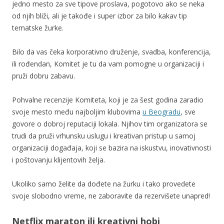
jedno mesto za sve tipove proslava, pogotovo ako se neka
od njih bliži, ali je takođe i super izbor za bilo kakav tip
tematske žurke.
Bilo da vas čeka korporativno druženje, svadba, konferencija,
ili rođendan, Komitet je tu da vam pomogne u organizaciji i
pruži dobru zabavu.
Pohvalne recenzije Komiteta, koji je za šest godina zaradio
svoje mesto među najboljim klubovima
u Beogradu
, sve
govore o dobroj reputaciji lokala. Njihov tim organizatora se
trudi da pruži vrhunsku uslugu i kreativan pristup u samoj
organizaciji događaja, koji se bazira na iskustvu, inovativnosti
i poštovanju klijentovih želja.
Ukoliko samo želite da dođete na žurku i tako provedete
svoje slobodno vreme, ne zaboravite da rezervišete unapred!
Netflix maraton ili kreativni hobi