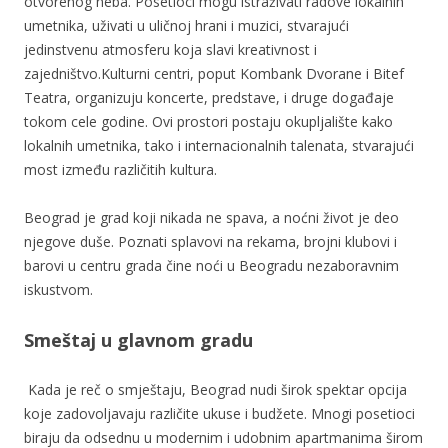
otvorenog neba. Posetioci mogu istraživati radove lokalnih
umetnika, uživati u uličnoj hrani i muzici, stvarajući
jedinstvenu atmosferu koja slavi kreativnost i
zajedništvo.Kulturni centri, poput Kombank Dvorane i Bitef
Teatra, organizuju koncerte, predstave, i druge događaje
tokom cele godine. Ovi prostori postaju okupljalište kako
lokalnih umetnika, tako i internacionalnih talenata, stvarajući
most između različitih kultura.
Beograd je grad koji nikada ne spava, a noćni život je deo
njegove duše. Poznati splavovi na rekama, brojni klubovi i
barovi u centru grada čine noći u Beogradu nezaboravnim
iskustvom.
Smeštaj u glavnom gradu
Kada je reč o smještaju, Beograd nudi širok spektar opcija
koje zadovoljavaju različite ukuse i budžete. Mnogi posetioci
biraju da odsednu u modernim i udobnim apartmanima širom