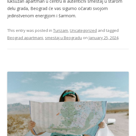
luksuzan apartman u centru ili autentični smeštaj u starom
delu grada, Beograd će vas sigurno očarati svojom
jedinstvenom energijom i šarmom.
This entry was posted in
Turizam
,
Uncategorized
and tagged
Beograd apartmani
,
smestaj u Beogradu
on
January 25, 2024
.