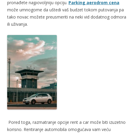
pronađete najpovoljniju opciju.
Parking aerodrom cena
može umnogome da uštedi vaš budzet tokom putovanja pa
tako novac možete preusmeriti na neki vid dodatnog odmora
ili uživanja.
Pored toga, razmatranje opcije rent a car može biti izuzetno
korisno. Rentiranje automobila omogućava vam veću