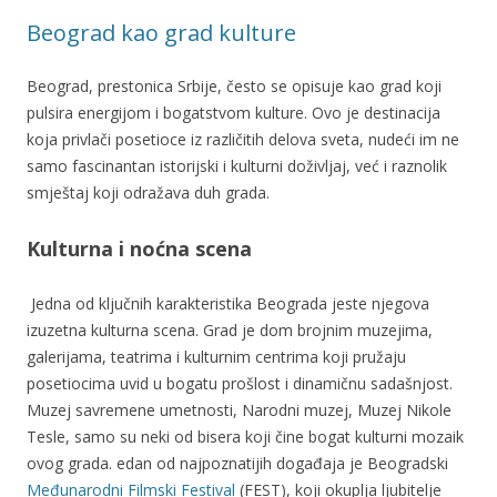
Beograd kao grad kulture
Beograd, prestonica Srbije, često se opisuje kao grad koji
pulsira energijom i bogatstvom kulture. Ovo je destinacija
koja privlači posetioce iz različitih delova sveta, nudeći im ne
samo fascinantan istorijski i kulturni doživljaj, već i raznolik
smještaj koji odražava duh grada.
Kulturna i noćna scena
Jedna od ključnih karakteristika Beograda jeste njegova
izuzetna kulturna scena. Grad je dom brojnim muzejima,
galerijama, teatrima i kulturnim centrima koji pružaju
posetiocima uvid u bogatu prošlost i dinamičnu sadašnjost.
Muzej savremene umetnosti, Narodni muzej, Muzej Nikole
Tesle, samo su neki od bisera koji čine bogat kulturni mozaik
ovog grada. edan od najpoznatijih događaja je Beogradski
Međunarodni Filmski Festival
(FEST), koji okuplja ljubitelje