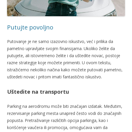
Putujte povoljno
Putovanje je ne samo izazovno iskustvo, već i prilika da
pametno upravljate svojim finansijama. Ukoliko želite da
putujete, ali istovremeno želite i da uštedite novac, postoje
razne strategije koje možete primeniti. U ovom tekstu,
istražićemo nekoliko načina kako možete putovati pametno,
uštedeti novac i pritom imati fantastično iskustvo.
Uštedite na transportu
Parking na aerodromu može biti značajan izdatak. Međutim,
rezervisanje parking mesta unapred često vodi do značajnih
popusta. Pretraživanje različitih opcija parkinga, kao i
korišćenje vaučera ili promocija, omogućava vam da