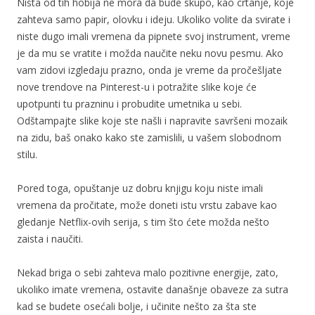
Ništa od tih hobija ne mora da bude skupo, kao crtanje, koje
zahteva samo papir, olovku i ideju. Ukoliko volite da svirate i
niste dugo imali vremena da pipnete svoj instrument, vreme
je da mu se vratite i možda naučite neku novu pesmu. Ako
vam zidovi izgledaju prazno, onda je vreme da pročešljate
nove trendove na Pinterest-u i potražite slike koje će
upotpunti tu prazninu i probudite umetnika u sebi.
Odštampajte slike koje ste našli i napravite savršeni mozaik
na zidu, baš onako kako ste zamislili, u vašem slobodnom
stilu.
Pored toga, opuštanje uz dobru knjigu koju niste imali
vremena da pročitate, može doneti istu vrstu zabave kao
gledanje Netflix-ovih serija, s tim što ćete možda nešto
zaista i naučiti.
Nekad briga o sebi zahteva malo pozitivne energije, zato,
ukoliko imate vremena, ostavite današnje obaveze za sutra
kad se budete osećali bolje, i učinite nešto za šta ste