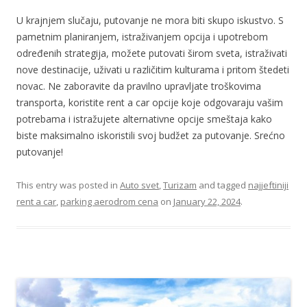
U krajnjem slučaju, putovanje ne mora biti skupo iskustvo. S
pametnim planiranjem, istraživanjem opcija i upotrebom
određenih strategija, možete putovati širom sveta, istraživati
nove destinacije, uživati u različitim kulturama i pritom štedeti
novac. Ne zaboravite da pravilno upravljate troškovima
transporta, koristite rent a car opcije koje odgovaraju vašim
potrebama i istražujete alternativne opcije smeštaja kako
biste maksimalno iskoristili svoj budžet za putovanje. Srećno
putovanje!
This entry was posted in
Auto svet
,
Turizam
and tagged
najjeftiniji
rent a car
,
parking aerodrom cena
on
January 22, 2024
.