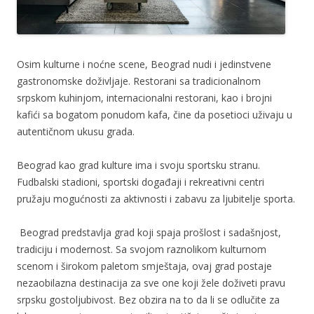
Osim kulturne i noćne scene, Beograd nudi i jedinstvene
gastronomske doživljaje. Restorani sa tradicionalnom
srpskom kuhinjom, internacionalni restorani, kao i brojni
kafići sa bogatom ponudom kafa, čine da posetioci uživaju u
autentičnom ukusu grada.
Beograd kao grad kulture ima i svoju sportsku stranu.
Fudbalski stadioni, sportski događaji i rekreativni centri
pružaju mogućnosti za aktivnosti i zabavu za ljubitelje sporta.
Beograd predstavlja grad koji spaja prošlost i sadašnjost,
tradiciju i modernost. Sa svojom raznolikom kulturnom
scenom i širokom paletom smještaja, ovaj grad postaje
nezaobilazna destinacija za sve one koji žele doživeti pravu
srpsku gostoljubivost. Bez obzira na to da li se odlučite za