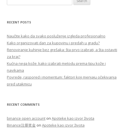
e
a
r
RECENT POSTS
c
h
Naučite kako da svako posluženje izgleda profesionalno
f
Kako organizovati dan za kupovinu i predah u gradu?
o
Renoviranje kuhinje bez grešaka: šta prvo izabrati, a šta ostaviti
r
za kraj?
:
Kućna nega kože: kako izabrati metodu prema tipu kože i
navikama
Povrede, raspored i momentum: faktori koji menjaju očekivanja
pred utakmicu
RECENT COMMENTS
binance open account
on
Apoteke kao izvor života
Binance注册奖金
on
Apoteke kao izvor života