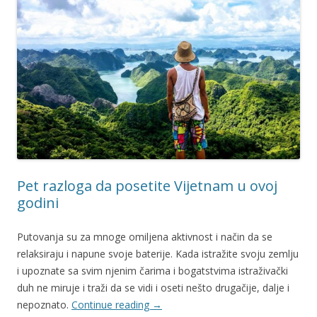
Pet razloga da posetite Vijetnam u ovoj
godini
Putovanja su za mnoge omiljena aktivnost i način da se
relaksiraju i napune svoje baterije. Kada istražite svoju zemlju
i upoznate sa svim njenim čarima i bogatstvima istraživački
duh ne miruje i traži da se vidi i oseti nešto drugačije, dalje i
nepoznato.
Continue reading
→