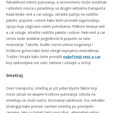
fleksibilnost tokom putovanja, a istovremeno može rezultirati
i uštedom novca u poređenju sa drugim vidovima transporta.
Kada birate rent a car uslugu, obratite pažnju na različite
pakete, popuste i uslove kako biste pronašli najpovoljniju
opciju koja odgovara vašim potrebama. Prilikom biranja rent
a car usluge, istražite različite pakete i uslove. Neki rent a car
servisi nude dodatne pogodnosti ili popuste za rane
rezervacije. Takođe, budite svesni uslova osiguranja i
troškova goriva kako biste izbegli neprijatna iznenađenja.
Tražite i birajte kako biste pronašli
najjeftiniji rent a car
koji zadovoljava sve vaše zahteve i uživajte u vožnji.
Smeštaj
Osim transporta, smeštaj je još jedan ključni faktor koji
može uticati na ukupne troškove putovanja. Ušteda na
smeštaju ne znači nužno žrtvovanje udobnosti. Evo nekoliko
strategija kako pronaći savršen smeštaj po povoljnim
cenama. Iako su hoteli često prvi izbor, alternativni vidovi