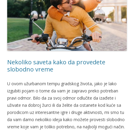
Nekoliko saveta kako da provedete
slobodno vreme
U ovom užurbanom tempu gradskog života, jako je lako
izgubiti pojam o tome da vam je zapravo preko potreban
pravi odmor. Bilo da za svoj odmor odlučite da izađete i
uživate na dobroj žurci ili da želite da ostanete kod kuće sa
porodicom uz interesantne igre i druge aktivnosti, mi smo tu
da vam damo nekoliko ideja kako možete provesti slobodno
vreme koje vam je toliko potrebno, na najbolji mogući način.