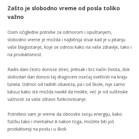
Zašto je slobodno vreme od posla toliko
važno
Osim očigledne potrebe za odmorom i opuštanjem,
slobodno vreme je možda i najbitnija stvar kad je u pitanju
vaše blagostanje, koje se odnosi kako na vaše zdravlje, tako i
na produktivnost.
Radni dani često donose stres, pritisak i brz način života, dok
slobodan dan donosi taj dragoceni osećaj svetlosti na kraju
tunela. Odmor od radnih obaveza, pa i od škole, nije samo
luksuz kako ste možda navikli da mislite, već je od suštinske
važnosti za vaše zdravo funkcionisanje.
Potrebno vam je vreme da obnovite svoju energiju, kako
fizičku tako i mentalnu! A nakon toga, možete biti još
produktivniji na poslu i u školi.