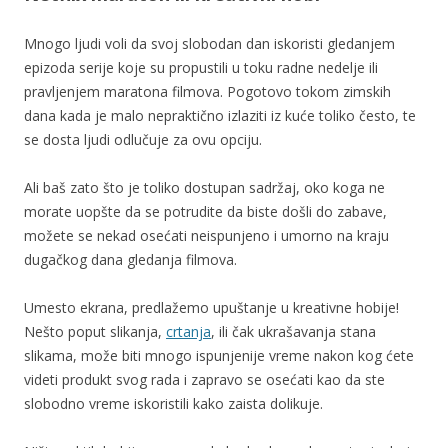
Mnogo ljudi voli da svoj slobodan dan iskoristi gledanjem
epizoda serije koje su propustili u toku radne nedelje ili
pravljenjem maratona filmova. Pogotovo tokom zimskih
dana kada je malo nepraktično izlaziti iz kuće toliko često, te
se dosta ljudi odlučuje za ovu opciju.
Ali baš zato što je toliko dostupan sadržaj, oko koga ne
morate uopšte da se potrudite da biste došli do zabave,
možete se nekad osećati neispunjeno i umorno na kraju
dugačkog dana gledanja filmova.
Umesto ekrana, predlažemo upuštanje u kreativne hobije!
Nešto poput slikanja,
crtanja
, ili čak ukrašavanja stana
slikama, može biti mnogo ispunjenije vreme nakon kog ćete
videti produkt svog rada i zapravo se osećati kao da ste
slobodno vreme iskoristili kako zaista dolikuje.