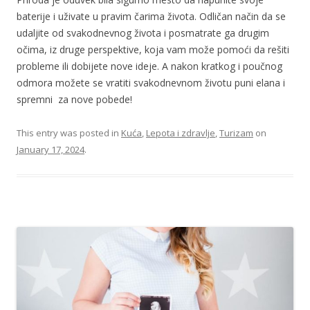
baterije i uživate u pravim čarima života. Odličan način da se
udaljite od svakodnevnog života i posmatrate ga drugim
očima, iz druge perspektive, koja vam može pomoći da rešiti
probleme ili dobijete nove ideje. A nakon kratkog i poučnog
odmora možete se vratiti svakodnevnom životu puni elana i
spremni za nove pobede!
This entry was posted in
Kuća
,
Lepota i zdravlje
,
Turizam
on
January 17, 2024
.