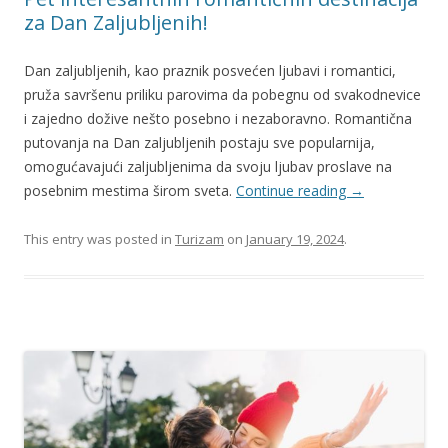
za Dan Zaljubljenih!
Dan zaljubljenih, kao praznik posvećen ljubavi i romantici,
pruža savršenu priliku parovima da pobegnu od svakodnevice
i zajedno dožive nešto posebno i nezaboravno. Romantična
putovanja na Dan zaljubljenih postaju sve popularnija,
omogućavajući zaljubljenima da svoju ljubav proslave na
posebnim mestima širom sveta.
Continue reading
→
This entry was posted in
Turizam
on
January 19, 2024
.