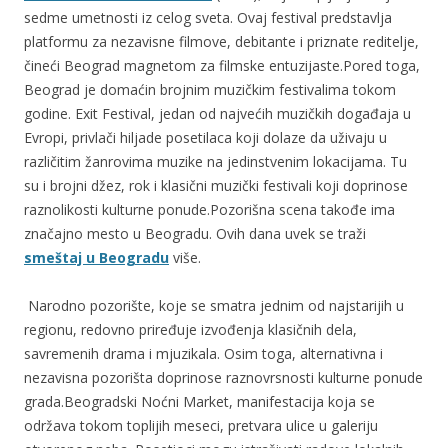
sedme umetnosti iz celog sveta. Ovaj festival predstavlja
platformu za nezavisne filmove, debitante i priznate reditelje,
čineći Beograd magnetom za filmske entuzijaste.Pored toga,
Beograd je domaćin brojnim muzičkim festivalima tokom
godine. Exit Festival, jedan od najvećih muzičkih događaja u
Evropi, privlači hiljade posetilaca koji dolaze da uživaju u
različitim žanrovima muzike na jedinstvenim lokacijama. Tu
su i brojni džez, rok i klasični muzički festivali koji doprinose
raznolikosti kulturne ponude.Pozorišna scena takođe ima
značajno mesto u Beogradu. Ovih dana uvek se traži
smeštaj u Beogradu
više.
Narodno pozorište, koje se smatra jednim od najstarijih u
regionu, redovno priređuje izvođenja klasičnih dela,
savremenih drama i mjuzikala. Osim toga, alternativna i
nezavisna pozorišta doprinose raznovrsnosti kulturne ponude
grada.Beogradski Noćni Market, manifestacija koja se
održava tokom toplijih meseci, pretvara ulice u galeriju