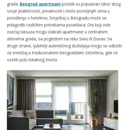
grada.
Beograd apartmani
postali su popularan izbor zbog
svoje praktičnosti, privatnosti i često povoljnijih cena u
poređenju s hotelima. Smještaj u Beogradu može se
prilagoditi različitim potrebama posetilaca. Oni koji vole
osećaj luksuza mogu izabrati apartmane u centralnim
delovima grada, sa pogledom na reku Savu ili Dunav. Sa
druge strane, ljubitelji autentičnog doživljaja mogu se odlučiti
za smeštaj u tradicionalnim beogradskim četvrtima, gde će
osetiti puls lokalnog života.