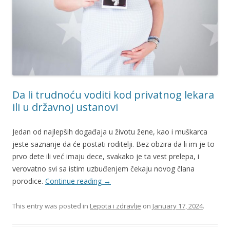
Da li trudnoću voditi kod privatnog lekara
ili u državnoj ustanovi
Jedan od najlepših događaja u životu žene, kao i muškarca
jeste saznanje da će postati roditelji. Bez obzira da li im je to
prvo dete ili već imaju dece, svakako je ta vest prelepa, i
verovatno svi sa istim uzbuđenjem čekaju novog člana
porodice.
Continue reading
→
This entry was posted in
Lepota i zdravlje
on
January 17, 2024
.