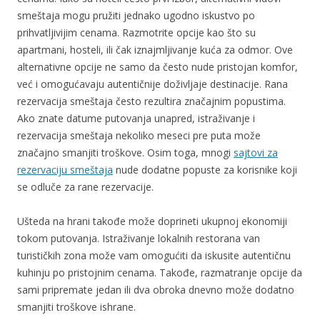
smeštaja mogu pružiti jednako ugodno iskustvo po
prihvatljivijim cenama. Razmotrite opcije kao što su
apartmani, hosteli, ili čak iznajmljivanje kuća za odmor. Ove
alternativne opcije ne samo da često nude pristojan komfor,
već i omogućavaju autentičnije doživljaje destinacije. Rana
rezervacija smeštaja često rezultira značajnim popustima.
Ako znate datume putovanja unapred, istraživanje i
rezervacija smeštaja nekoliko meseci pre puta može
značajno smanjiti troškove. Osim toga, mnogi
sajtovi za
rezervaciju smeštaja
nude dodatne popuste za korisnike koji
se odluče za rane rezervacije.
Ušteda na hrani takođe može doprineti ukupnoj ekonomiji
tokom putovanja. Istraživanje lokalnih restorana van
turističkih zona može vam omogućiti da iskusite autentičnu
kuhinju po pristojnim cenama. Takođe, razmatranje opcije da
sami pripremate jedan ili dva obroka dnevno može dodatno
smanjiti troškove ishrane.