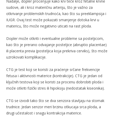
Nadalje, dopler procenjuje kako krv teče kroz fetalne krvne
sudove, ali i kroz materičnu arteriju, što je važno za
otkrivanje problemskih trudnoća, kao što su preeklampsija i
IUGR. Ovaj test može pokazati smanjenje dotoka krvi u
matericu, što može negativno uticati na rast ploda.
Dopler može otkriti i eventualne probleme sa posteljicom,
kao što je prerano odvajanje posteljice (abruptio placentae)
ili placenta previa (posteljica koja prekriva cerviks), što može
uzrokovati komplikacije.
CTG je test koji se koristi za praćenje srčane frekvencije
fetusa i aktivnosti materice (kontrakcije). CTG je jedan od
ključnih testova koji se koristi za procenu dobrobiti ploda i
može otkriti fizički stres ili hipoksiju (nedostatak kiseonika).
CTG se izvodi tako što se dva senzora stavljaju na stomak
trudnice. Jedan senzor meri brzinu otkucaja srca ploda, a
drugi učestalost i snagu kontrakcija materice.