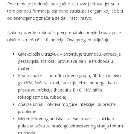
Prve nedelje trudnoće su ključne za razvoj fetusa, jer se u
tom periodu formiraju osnovne strukture i organi koji će biti
od esencijalnog značaja za dalji rast i razvoj.
Nakon potvrde trudnoće, prvi prenatalni pregled obavlja se
obično između 6. i 10. nedelje. Ovaj pregled uključuje:
Ginekološki ultrazvuk – potvrđuje trudnoću, određuje
gestacijsku starost i proverava da li je trudnoća u
materici.
Krvne analize – određuju krvnu grupu, Rh faktor, nivo
gvožđa, šećera u krvi, funkciju jetre i bubrega, kao i
prisustvo infekcija (hepatitis B i C, HIV, sifilis,
toksoplazmoza, rubeola).
Analiza urina – otkriva moguće infekcije i bubrežne
probleme.
Merenje krvnog pritiska i telesne mase – služi kao
polazna tačka za praćenje zdravstvenog stanja tokom
trudnoće.