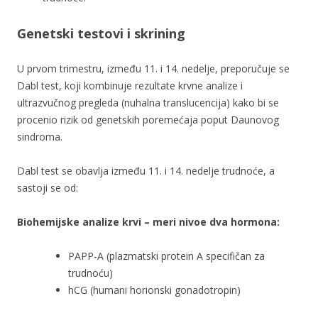
Genetski testovi i skrining
U prvom trimestru, između 11. i 14. nedelje, preporučuje se
Dabl test, koji kombinuje rezultate krvne analize i
ultrazvučnog pregleda (nuhalna translucencija) kako bi se
procenio rizik od genetskih poremećaja poput Daunovog
sindroma.
Dabl test se obavlja između 11. i 14. nedelje trudnoće, a
sastoji se od:
Biohemijske analize krvi – meri nivoe dva hormona:
PAPP-A (plazmatski protein A specifičan za
trudnoću)
hCG (humani horionski gonadotropin)