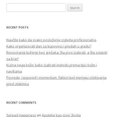
S
e
a
r
RECENT POSTS
c
h
Naučite kako da svako posluženje izgleda profesionalno
f
Kako organizovati dan za kupovinu i predah u gradu?
o
Renoviranje kuhinje bez grešaka: šta prvo izabrati, a šta ostaviti
r
za kraj?
:
Kućna nega kože: kako izabrati metodu prema tipu kože i
navikama
Povrede, raspored i momentum: faktori koji menjaju očekivanja
pred utakmicu
RECENT COMMENTS
Spread Happiness
on
Apoteke kao izvor života