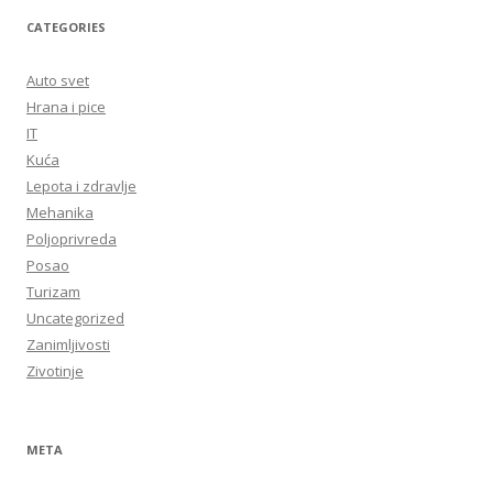
CATEGORIES
Auto svet
Hrana i pice
IT
Kuća
Lepota i zdravlje
Mehanika
Poljoprivreda
Posao
Turizam
Uncategorized
Zanimljivosti
Zivotinje
META