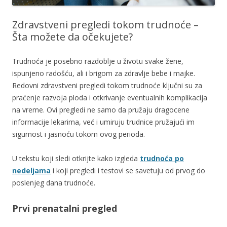
Zdravstveni pregledi tokom trudnoće –
Šta možete da očekujete?
Trudnoća je posebno razdoblje u životu svake žene,
ispunjeno radošću, ali i brigom za zdravlje bebe i majke.
Redovni zdravstveni pregledi tokom trudnoće ključni su za
praćenje razvoja ploda i otkrivanje eventualnih komplikacija
na vreme. Ovi pregledi ne samo da pružaju dragocene
informacije lekarima, već i umiruju trudnice pružajući im
sigurnost i jasnoću tokom ovog perioda.
U tekstu koji sledi otkrijte kako izgleda
trudnoća po
nedeljama
i koji pregledi i testovi se savetuju od prvog do
poslenjeg dana trudnoće.
Prvi prenatalni pregled