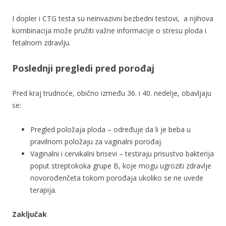
I dopler i CTG testa su neinvazivni bezbedni testovi,
a njihova
kombinacija može pružiti važne informacije o stresu ploda i
fetalnom zdravlju.
Poslednji pregledi pred porođaj
Pred kraj trudnoće, obično između 36. i 40. nedelje, obavljaju
se:
Pregled položaja ploda – određuje da li je beba u
pravilnom položaju za vaginalni porođaj.
Vaginalni i cervikalni brisevi – testiraju prisustvo bakterija
poput streptokoka grupe B, koje mogu ugroziti zdravlje
novorođenčeta tokom porođaja ukoliko se ne uvede
terapija.
Zaključak