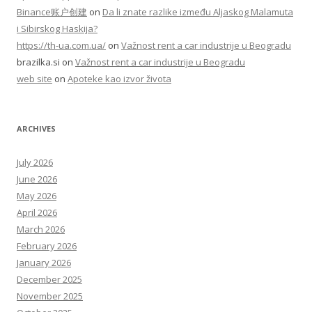
Binance账户创建
on
Da li znate razlike između Aljaskog Malamuta
i Sibirskog Haskija?
https://th-ua.com.ua/
on
Važnost rent a car industrije u Beogradu
brazilka.si
on
Važnost rent a car industrije u Beogradu
web site
on
Apoteke kao izvor života
ARCHIVES
July 2026
June 2026
May 2026
April 2026
March 2026
February 2026
January 2026
December 2025
November 2025