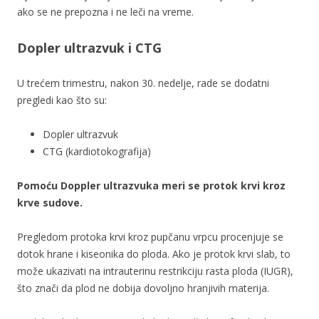
ako se ne prepozna i ne leči na vreme.
Dopler ultrazvuk i CTG
U trećem trimestru, nakon 30. nedelje, rade se dodatni
pregledi kao što su:
Dopler ultrazvuk
CTG (kardiotokografija)
Pomoću Doppler ultrazvuka meri se protok krvi kroz
krve sudove.
Pregledom protoka krvi kroz pupčanu vrpcu procenjuje se
dotok hrane i kiseonika do ploda. Ako je protok krvi slab, to
može ukazivati na intrauterinu restrikciju rasta ploda (IUGR),
što znači da plod ne dobija dovoljno hranjivih materija.