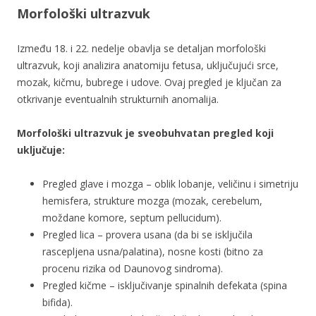
Morfološki ultrazvuk
Između 18. i 22. nedelje obavlja se detaljan morfološki
ultrazvuk, koji analizira anatomiju fetusa, uključujući srce,
mozak, kičmu, bubrege i udove. Ovaj pregled je ključan za
otkrivanje eventualnih strukturnih anomalija.
Morfološki ultrazvuk je sveobuhvatan pregled koji
uključuje:
Pregled glave i mozga – oblik lobanje, veličinu i simetriju
hemisfera, strukture mozga (mozak, cerebelum,
moždane komore, septum pellucidum).
Pregled lica – provera usana (da bi se isključila
rascepljena usna/palatina), nosne kosti (bitno za
procenu rizika od Daunovog sindroma).
Pregled kičme – isključivanje spinalnih defekata (spina
bifida).