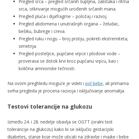
Pregled srca – pregled srčanih šupljina, zalistaka i ritma
srca, otkrivanje mogućih urođenih srčanih mana.
Pregled pluća i dijafragme – položaj i razvoj.
Pregled abdomena i unutrašnjih organa – želudac,
bešiku, bubrege i creva.
Pregled ruku i nogu – broj prstiju, pokreti ekstremiteta,
simetrija.
Pregled posteljice, pupčane vrpce i plodove vode –
proverava se dotok krvi kroz pupčanu vrpcu, kao i
količina amnionske tečnosti.
Na ovom preghledu moguće je videti i
pol bebe
, ali primarna
svrha pregleda je procena razvoja i isključivanje anomalija.
Testovi tolerancije na glukozu
Između 24. i 28. nedelje obavlja se OGTT (oralni test
tolerancije na glukozu) kako bi se isključio gestacijski
dijabetes, stanje koje može uticati na zdravlje i majke i bebe