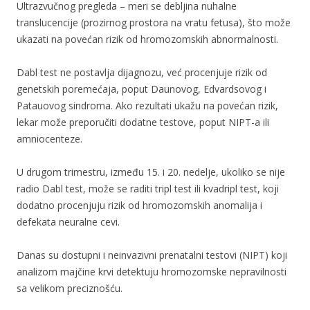
Ultrazvučnog pregleda – meri se debljina nuhalne
translucencije (prozirnog prostora na vratu fetusa), što može
ukazati na povećan rizik od hromozomskih abnormalnosti.
Dabl test ne postavlja dijagnozu, već procenjuje rizik od
genetskih poremećaja, poput Daunovog, Edvardsovog i
Patauovog sindroma. Ako rezultati ukažu na povećan rizik,
lekar može preporučiti dodatne testove, poput NIPT-a ili
amniocenteze.
U drugom trimestru, između 15. i 20. nedelje, ukoliko se nije
radio Dabl test, može se raditi tripl test ili kvadripl test, koji
dodatno procenjuju rizik od hromozomskih anomalija i
defekata neuralne cevi.
Danas su dostupni i neinvazivni prenatalni testovi (NIPT) koji
analizom majčine krvi detektuju hromozomske nepravilnosti
sa velikom preciznošću.