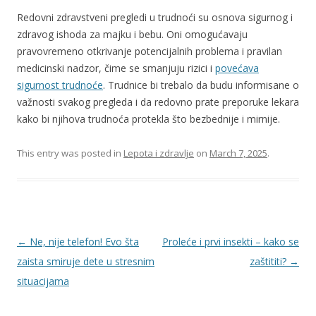
Redovni zdravstveni pregledi u trudnoći su osnova sigurnog i
zdravog ishoda za majku i bebu. Oni omogućavaju
pravovremeno otkrivanje potencijalnih problema i pravilan
medicinski nadzor, čime se smanjuju rizici i
povećava
sigurnost trudnoće
. Trudnice bi trebalo da budu informisane o
važnosti svakog pregleda i da redovno prate preporuke lekara
kako bi njihova trudnoća protekla što bezbednije i mirnije.
This entry was posted in
Lepota i zdravlje
on
March 7, 2025
.
Post
←
Ne, nije telefon! Evo šta
Proleće i prvi insekti – kako se
navigation
zaista smiruje dete u stresnim
zaštititi?
→
situacijama