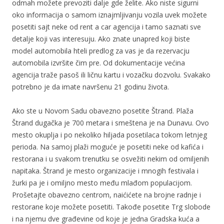
odmah možete prevoziti dalje gde želite. Ako niste sigurni
oko informacija o samom iznajmljivanju vozila uvek možete
posetiti sajt neke od rent a car agencija i tamo saznati sve
detalje koji vas interesuju. Ako znate unapred koji biste
model automobila hteli predlog za vas je da rezervacju
automobila izvršite čim pre. Od dokumentacije većina
agencija traže pasoš ili ličnu kartu i vozačku dozvolu. Svakako
potrebno je da imate navršenu 21 godinu života.
Ako ste u Novom Sadu obavezno posetite Štrand. Plaža
Štrand dugačka je 700 metara i smeštena je na Dunavu. Ovo
mesto okuplja i po nekoliko hiljada posetilaca tokom letnjeg
perioda. Na samoj plaži moguće je posetiti neke od kafića i
restorana i u svakom trenutku se osvežiti nekim od omiljenih
napitaka. Štrand je mesto organizacije i mnogih festivala i
žurki pa je i omiljno mesto među mlađom populacijom.
Prošetajte obavezno centrom, naićićete na brojne radnje i
restorane koje možete posetiti. Takođe posetite Trg slobode
i na njemu dve građevine od koje je jedna Gradska kuća a