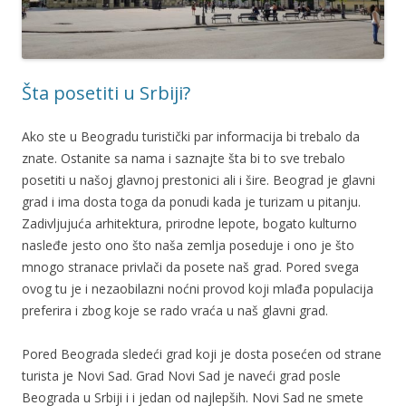
Šta posetiti u Srbiji?
Ako ste u Beogradu turistički par informacija bi trebalo da
znate. Ostanite sa nama i saznajte šta bi to sve trebalo
posetiti u našoj glavnoj prestonici ali i šire. Beograd je glavni
grad i ima dosta toga da ponudi kada je turizam u pitanju.
Zadivljujuća arhitektura, prirodne lepote, bogato kulturno
nasleđe jesto ono što naša zemlja poseduje i ono je što
mnogo stranace privlači da posete naš grad. Pored svega
ovog tu je i nezaobilazni noćni provod koji mlađa populacija
preferira i zbog koje se rado vraća u naš glavni grad.
Pored Beograda sledeći grad koji je dosta posećen od strane
turista je Novi Sad. Grad Novi Sad je naveći grad posle
Beograda u Srbiji i i jedan od najlepših. Novi Sad ne smete