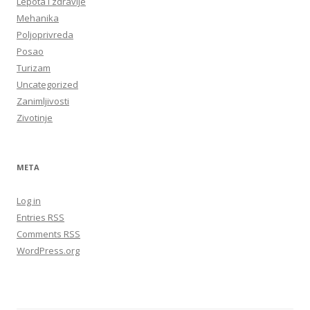
Lepota i zdravlje
Mehanika
Poljoprivreda
Posao
Turizam
Uncategorized
Zanimljivosti
Zivotinje
META
Log in
Entries
RSS
Comments
RSS
WordPress.org