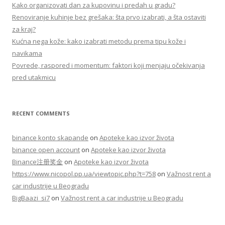
f
Kako organizovati dan za kupovinu i predah u gradu?
o
Renoviranje kuhinje bez grešaka: šta prvo izabrati, a šta ostaviti
r
za kraj?
:
Kućna nega kože: kako izabrati metodu prema tipu kože i
navikama
Povrede, raspored i momentum: faktori koji menjaju očekivanja
pred utakmicu
RECENT COMMENTS
binance konto skapande
on
Apoteke kao izvor života
binance open account
on
Apoteke kao izvor života
Binance注册奖金
on
Apoteke kao izvor života
https://www.nicopol.pp.ua/viewtopic.php?t=758
on
Važnost rent a
car industrije u Beogradu
BigBaazi_si7
on
Važnost rent a car industrije u Beogradu