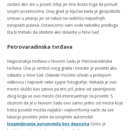
zaobići ako ste u poseti Srbiji jer ima dosta toga da ponudi
svojim posetiocima. Ovaj grad je ključan kada je geopolitički
smisao u pitanju jer se nalazi na raskršću najvažnijih
evropskih puteva. Ostavićemo vam ovde nekoliko predloga
šta bi trebalo da obiđete ako dolazite u Novi Sad.
Petrovaradinska tvrđava
Najpoznatija tvrđava u Novom Sadu je Petrovaradinska
tvrđava. Ona je simbol ovog grada i morate je posetiti ako
odlazite u Novi Sad. Odavde možete uživati u prelepom
vidikovcu i napraviti neke sjajne fotografije. Nekada je ovo
mesto služilo kao zatvor pa eto još jedne od zanimljivosti
zbog koga se ovo mesto čini interesantnije za posetiti. S
obzirom da je u Novom Sadu ovo samo jedno od mesta koje
treba posetiti možda najlakši i najkomforniji način da sve
lokacije posetite jeste da iznajmite automobil.
Iznajmljivanje automobila bez depozita
često je