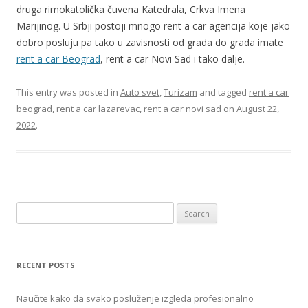
druga rimokatolička čuvena Katedrala, Crkva Imena
Marijinog. U Srbji postoji mnogo rent a car agencija koje jako
dobro posluju pa tako u zavisnosti od grada do grada imate
rent a car Beograd
, rent a car Novi Sad i tako dalje.
This entry was posted in
Auto svet
,
Turizam
and tagged
rent a car
beograd
,
rent a car lazarevac
,
rent a car novi sad
on
August 22,
2022
.
S
e
a
r
RECENT POSTS
c
h
Naučite kako da svako posluženje izgleda profesionalno