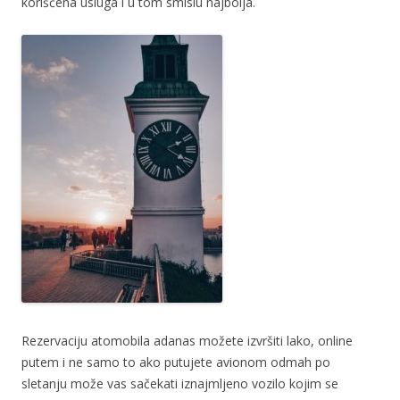
korišćena usluga i u tom smislu najbolja.
Rezervaciju atomobila adanas možete izvršiti lako, online
putem i ne samo to ako putujete avionom odmah po
sletanju može vas sačekati iznajmljeno vozilo kojim se