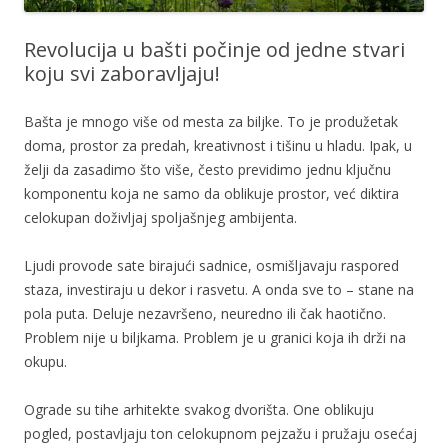
Revolucija u bašti počinje od jedne stvari
koju svi zaboravljaju!
Bašta je mnogo više od mesta za biljke. To je produžetak
doma, prostor za predah, kreativnost i tišinu u hladu. Ipak, u
želji da zasadimo što više, često previdimo jednu ključnu
komponentu koja ne samo da oblikuje prostor, već diktira
celokupan doživljaj spoljašnjeg ambijenta.
Ljudi provode sate birajući sadnice, osmišljavaju raspored
staza, investiraju u dekor i rasvetu. A onda sve to – stane na
pola puta. Deluje nezavršeno, neuredno ili čak haotično.
Problem nije u biljkama. Problem je u granici koja ih drži na
okupu.
Ograde su tihe arhitekte svakog dvorišta. One oblikuju
pogled, postavljaju ton celokupnom pejzažu i pružaju osećaj