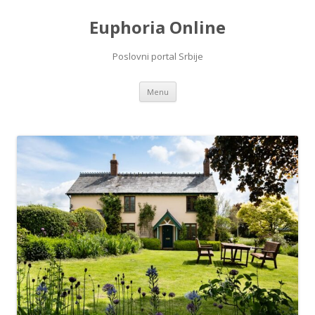
Euphoria Online
Poslovni portal Srbije
Skip
Menu
to
content