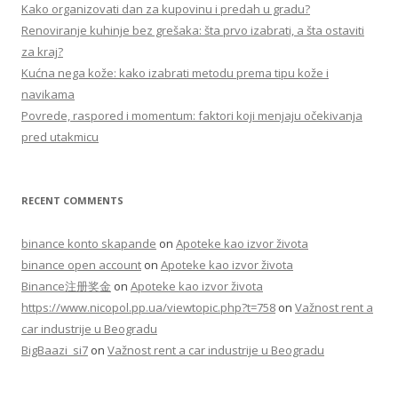
f
Kako organizovati dan za kupovinu i predah u gradu?
o
Renoviranje kuhinje bez grešaka: šta prvo izabrati, a šta ostaviti
r
za kraj?
:
Kućna nega kože: kako izabrati metodu prema tipu kože i
navikama
Povrede, raspored i momentum: faktori koji menjaju očekivanja
pred utakmicu
RECENT COMMENTS
binance konto skapande
on
Apoteke kao izvor života
binance open account
on
Apoteke kao izvor života
Binance注册奖金
on
Apoteke kao izvor života
https://www.nicopol.pp.ua/viewtopic.php?t=758
on
Važnost rent a
car industrije u Beogradu
BigBaazi_si7
on
Važnost rent a car industrije u Beogradu