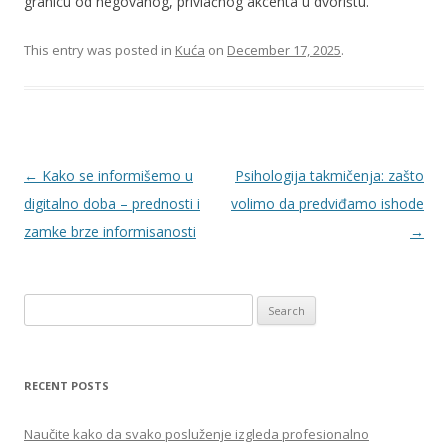
granicu od negovanog, privlačnog akcenta u dvorištu.
This entry was posted in
Kuća
on
December 17, 2025
.
Post
←
Kako se informišemo u
Psihologija takmičenja: zašto
navigation
digitalno doba – prednosti i
volimo da predviđamo ishode
zamke brze informisanosti
→
S
e
a
r
RECENT POSTS
c
h
Naučite kako da svako posluženje izgleda profesionalno