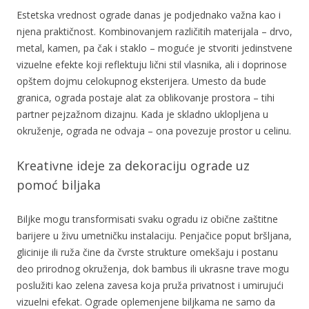
Estetska vrednost ograde danas je podjednako važna kao i
njena praktičnost. Kombinovanjem različitih materijala – drvo,
metal, kamen, pa čak i staklo – moguće je stvoriti jedinstvene
vizuelne efekte koji reflektuju lični stil vlasnika, ali i doprinose
opštem dojmu celokupnog eksterijera. Umesto da bude
granica, ograda postaje alat za oblikovanje prostora – tihi
partner pejzažnom dizajnu. Kada je skladno uklopljena u
okruženje, ograda ne odvaja – ona povezuje prostor u celinu.
Kreativne ideje za dekoraciju ograde uz
pomoć biljaka
Biljke mogu transformisati svaku ogradu iz obične zaštitne
barijere u živu umetničku instalaciju. Penjačice poput bršljana,
glicinije ili ruža čine da čvrste strukture omekšaju i postanu
deo prirodnog okruženja, dok bambus ili ukrasne trave mogu
poslužiti kao zelena zavesa koja pruža privatnost i umirujući
vizuelni efekat. Ograde oplemenjene biljkama ne samo da