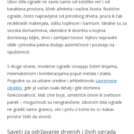
Izbor stila ograde ne zavisi samo od estetike već i od
karaktera prostora, ličnih afiniteta i načina života. Rustične
ograde, često napravljene od prirodnog drveta, pruća ili čak
recikliranih materijala, odišu toplinom i šarmom. Idealne su za
seoska domaćinstva, vikendice ili dvorišta u kojima
dominiraju biljke, drvo i zemljani tonovi. Njihov nepravilni
oblik i prirodna patina dodaju autentičnost i pozivaju na
opuštenost.
S druge strane, moderne ograde osvajaju čistim linijama,
minimalizmom i kombinacijama poput metala i stakla.
Pogodne su za urbane sredine i arhitektonski
savremene
objekte
, gde je važan svaki detalj i gde dominira
funkcionalnost. Mat crne boje, simetrični otvori ili svetlosni
paneli – mogućnosti su neograničene. Izborom stila ograde
ne gradiš samo granicu, već i priču o tome ko si i kakav
prostor želiš da stvoriš.
Saveti za održavanje drvenih i živih ograda