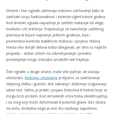
Drvene i žive ograde zahtevaju redovno održavanje kako bi
zadržale svoju funkcionalnost i estetski izgled tokom godina.
Kod drvenih ograda najvažnije je zaštititi materijal od vlage,
insekata i UV zračenja. Preporučuje se nanošenje zaštitnog
premaza ili lazure najmanje jednom godišnje, kao i
povremena kontrola stabilnosti stubova i spojeva. Vlažna
mesta oko donjih delova treba izbegavati, jer drvo tu najbrže
propada – dobar sistem za odvodnjavanje i pravilno
postavljanje mogu značajno produžiti vek trajanja.
Žive ograde, s druge strane, traže više pažnje, ali vraćaju
višestruko.
Redovno orezivanje
je ključno za zadržavanje
željenog oblika i gustine, dok zalivanje i đubrenje osiguravaju
zdrav rast. Važno je pratiti i pojavu štetočina ili bolesti koje se
mogu brzo proširiti. Kod zimzelenih vrsta treba obratiti pažnju
i na sneg koji može deformisati ili polomiti grane. Bez obzira
na vrstu, dosledna nega je ono što razdvaja zapuštenu