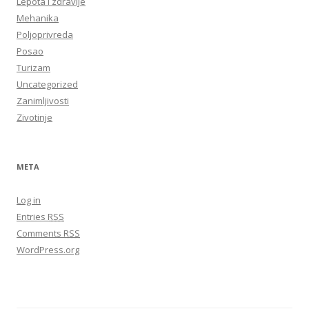
Lepota i zdravlje
Mehanika
Poljoprivreda
Posao
Turizam
Uncategorized
Zanimljivosti
Zivotinje
META
Log in
Entries
RSS
Comments
RSS
WordPress.org