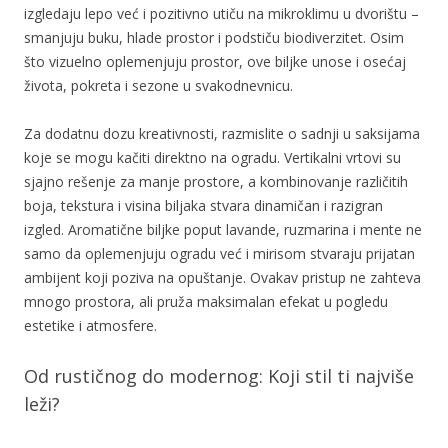
izgledaju lepo već i pozitivno utiču na mikroklimu u dvorištu –
smanjuju buku, hlade prostor i podstiču biodiverzitet. Osim
što vizuelno oplemenjuju prostor, ove biljke unose i osećaj
života, pokreta i sezone u svakodnevnicu.
Za dodatnu dozu kreativnosti, razmislite o sadnji u saksijama
koje se mogu kačiti direktno na ogradu. Vertikalni vrtovi su
sjajno rešenje za manje prostore, a kombinovanje različitih
boja, tekstura i visina biljaka stvara dinamičan i razigran
izgled. Aromatične biljke poput lavande, ruzmarina i mente ne
samo da oplemenjuju ogradu već i mirisom stvaraju prijatan
ambijent koji poziva na opuštanje. Ovakav pristup ne zahteva
mnogo prostora, ali pruža maksimalan efekat u pogledu
estetike i atmosfere.
Od rustičnog do modernog: Koji stil ti najviše
leži?