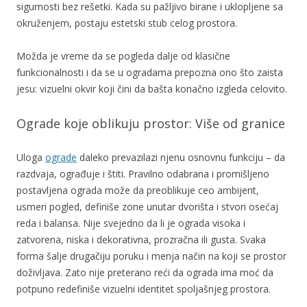
sigurnosti bez rešetki. Kada su pažljivo birane i uklopljene sa
okruženjem, postaju estetski stub celog prostora.
Možda je vreme da se pogleda dalje od klasične
funkcionalnosti i da se u ogradama prepozna ono što zaista
jesu: vizuelni okvir koji čini da bašta konačno izgleda celovito.
Ograde koje oblikuju prostor: Više od granice
Uloga
ograde
daleko prevazilazi njenu osnovnu funkciju – da
razdvaja, ograđuje i štiti. Pravilno odabrana i promišljeno
postavljena ograda može da preoblikuje ceo ambijent,
usmeri pogled, definiše zone unutar dvorišta i stvori osećaj
reda i balansa. Nije svejedno da li je ograda visoka i
zatvorena, niska i dekorativna, prozračna ili gusta. Svaka
forma šalje drugačiju poruku i menja način na koji se prostor
doživljava. Zato nije preterano reći da ograda ima moć da
potpuno redefiniše vizuelni identitet spoljašnjeg prostora.