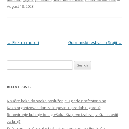
August 18, 2023
.
Post
←
Elektro motori
Gurmanski festivali u Srbiji
→
navigation
S
e
a
r
RECENT POSTS
c
h
Naučite kako da svako posluženje izgleda profesionalno
f
Kako organizovati dan za kupovinu i predah u gradu?
o
Renoviranje kuhinje bez grešaka: šta prvo izabrati, a šta ostaviti
r
za kraj?
:
Kućna nega kože: kako izabrati metodu prema tipu kože i