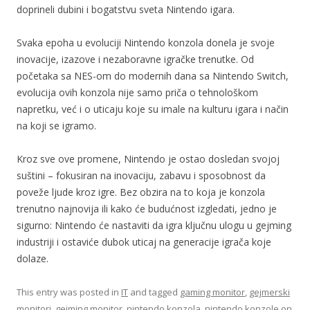
doprineli dubini i bogatstvu sveta Nintendo igara.
Svaka epoha u evoluciji Nintendo konzola donela je svoje
inovacije, izazove i nezaboravne igračke trenutke. Od
početaka sa NES-om do modernih dana sa Nintendo Switch,
evolucija ovih konzola nije samo priča o tehnološkom
napretku, već i o uticaju koje su imale na kulturu igara i način
na koji se igramo.
Kroz sve ove promene, Nintendo je ostao dosledan svojoj
suštini – fokusiran na inovaciju, zabavu i sposobnost da
poveže ljude kroz igre. Bez obzira na to koja je konzola
trenutno najnovija ili kako će budućnost izgledati, jedno je
sigurno: Nintendo će nastaviti da igra ključnu ulogu u gejming
industriji i ostaviće dubok uticaj na generacije igrača koje
dolaze.
This entry was posted in
IT
and tagged
gaming monitor
,
gejmerski
monitori
,
gejming monitor
,
nintendo konzola
,
nintendo konzole
on