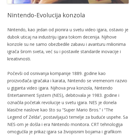
Nintendo-Evolucija konzola
Nintendo, kao jedan od pionira u svetu video igara, ostavio je
dubok uticaj na industriju igara tokom decenija. Njihove
konzole su ne samo obezbedile zabavu i avanturu milionima
igrača širom sveta, već su i postavile standarde inovacije i
kreativnosti.
Počevši od osnivanja kompanije 1889. godine kao
proizvođača igračaka i karata, Nintendo se vremenom razvio
u giganta video igara. Njihova prva konzola, Nintendo
Entertainment System (NES), debitovala je 1983. godine i
označila početak revolucije u svetu igara. NES je donela
klasične naslove kao što su “Super Mario Bros.” i “The
Legend of Zelda”, postavljajući temelje za buduće uspehe. Sa
NES-om je došla i era Nintendo monitora. CRT tehnologija
omogućila je prikaz igara sa živopisnim bojama i grafikom