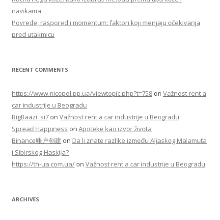
navikama
Povrede, raspored i momentum: faktori koji menjaju očekivanja
pred utakmicu
RECENT COMMENTS
https://www.nicopol.pp.ua/viewtopic.php?t=758
on
Važnost rent a
car industrije u Beogradu
BigBaazi_si7
on
Važnost rent a car industrije u Beogradu
Spread Happiness
on
Apoteke kao izvor života
Binance账户创建
on
Da li znate razlike između Aljaskog Malamuta
i Sibirskog Haskija?
https://th-ua.com.ua/
on
Važnost rent a car industrije u Beogradu
ARCHIVES