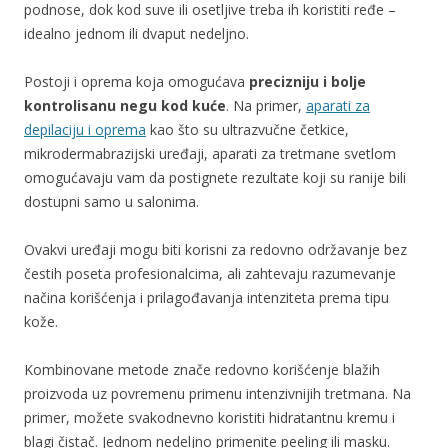
podnose, dok kod suve ili osetljive treba ih koristiti ređe –
idealno jednom ili dvaput nedeljno.
Postoji i oprema koja omogućava
precizniju i bolje
kontrolisanu negu kod kuće
. Na primer,
aparati za
depilaciju i oprema
kao što su ultrazvučne četkice,
mikrodermabrazijski uređaji, aparati za tretmane svetlom
omogućavaju vam da postignete rezultate koji su ranije bili
dostupni samo u salonima.
Ovakvi uređaji mogu biti korisni za redovno održavanje bez
čestih poseta profesionalcima, ali zahtevaju razumevanje
načina korišćenja i prilagođavanja intenziteta prema tipu
kože.
Kombinovane metode znače redovno korišćenje blažih
proizvoda uz povremenu primenu intenzivnijih tretmana. Na
primer, možete svakodnevno koristiti hidratantnu kremu i
blagi čistač. Jednom nedeljno primenite peeling ili masku.