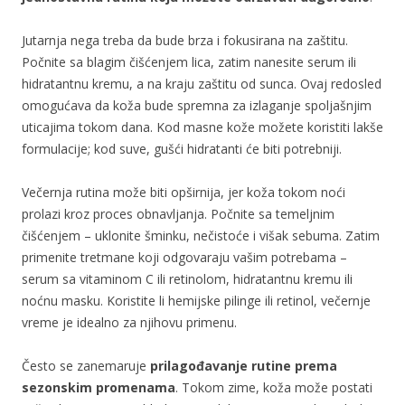
Jutarnja nega treba da bude brza i fokusirana na zaštitu.
Počnite sa blagim čišćenjem lica, zatim nanesite serum ili
hidratantnu kremu, a na kraju zaštitu od sunca. Ovaj redosled
omogućava da koža bude spremna za izlaganje spoljašnjim
uticajima tokom dana. Kod masne kože možete koristiti lakše
formulacije; kod suve, gušći hidratanti će biti potrebniji.
Večernja rutina može biti opširnija, jer koža tokom noći
prolazi kroz proces obnavljanja. Počnite sa temeljnim
čišćenjem – uklonite šminku, nečistoće i višak sebuma. Zatim
primenite tretmane koji odgovaraju vašim potrebama –
serum sa vitaminom C ili retinolom, hidratantnu kremu ili
noćnu masku. Koristite li hemijske pilinge ili retinol, večernje
vreme je idealno za njihovu primenu.
Često se zanemaruje
prilagođavanje rutine prema
sezonskim promenama
. Tokom zime, koža može postati