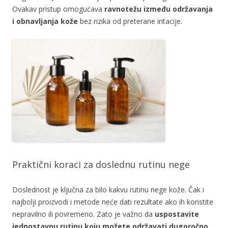
Ovakav pristup omogućava
ravnotežu između održavanja
i obnavljanja kože
bez rizika od preterane iritacije.
Praktični koraci za doslednu rutinu nege
Doslednost je ključna za bilo kakvu rutinu nege kože. Čak i
najbolji proizvodi i metode neće dati rezultate ako ih koristite
nepravilno ili povremeno. Zato je važno da
uspostavite
jednostavnu rutinu koju možete održavati dugoročno
.