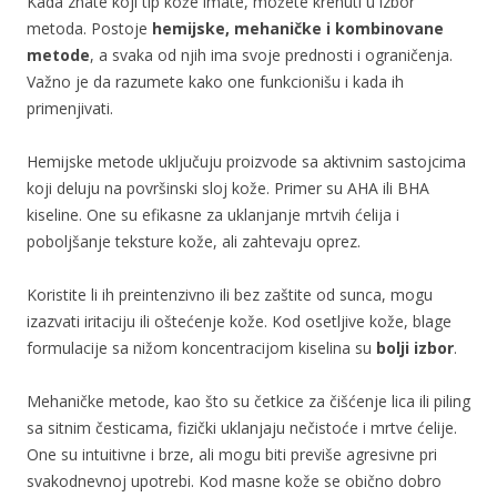
Kada znate koji tip kože imate, možete krenuti u izbor
metoda. Postoje
hemijske, mehaničke i kombinovane
metode
, a svaka od njih ima svoje prednosti i ograničenja.
Važno je da razumete kako one funkcionišu i kada ih
primenjivati.
Hemijske metode uključuju proizvode sa aktivnim sastojcima
koji deluju na površinski sloj kože. Primer su AHA ili BHA
kiseline. One su efikasne za uklanjanje mrtvih ćelija i
poboljšanje teksture kože, ali zahtevaju oprez.
Koristite li ih preintenzivno ili bez zaštite od sunca, mogu
izazvati iritaciju ili oštećenje kože. Kod osetljive kože, blage
formulacije sa nižom koncentracijom kiselina su
bolji izbor
.
Mehaničke metode, kao što su četkice za čišćenje lica ili piling
sa sitnim česticama, fizički uklanjaju nečistoće i mrtve ćelije.
One su intuitivne i brze, ali mogu biti previše agresivne pri
svakodnevnoj upotrebi. Kod masne kože se obično dobro