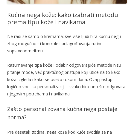
Kućna nega kože: kako izabrati metodu
prema tipu kože i navikama
Ne radi se samo o kremama: sve više ljudi bira kućnu negu
zbog mogućnosti kontrole i prilagođavanja rutine
sopstvenom ritmu.
Razumevanje tipa kože i odabir odgovarajuće metode nisu
pitanje mode, već praktičnog pristupa koji utiče na to kako
koža izgleda i kako se oseća tokom dana. Ovaj pristup
logično vodi ka personalizaciji – svako bira ono što odgovara
njegovim potrebama i navikama.
Zašto personalizovana kućna nega postaje
norma?
Pre desetak godina, nega kože kod kuće svodila se na