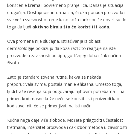
korišćenje krema i povremeno pranje lica. Danas je situacija
drugačija. Dostupnost informacija, široka ponuda proizvoda i
sve veća svesnost o tome kako koža funkcioniše doveli su do
toga da ljudi
aktivno biraju šta će koristiti i kada
.
Ova promena nije slučajna. Istraživanja iz oblasti
dermatologije pokazuju da koža različito reaguje na iste
proizvode u zavisnosti od tipa, godišnjeg doba i čak načina
života.
Zato je standardizovana rutina, kakva se nekada
preporučivala svima, postala manje efikasna. Umesto toga,
ljudi traže rešenja koja odgovaraju njihovim potrebama – na
primer, kod masne kože neće se koristiti isti proizvodi kao
kod suve, niti će se primenjivati na isti način.
Kućna nega daje više slobode. Možete prilagoditi učestalost
tretmana, intenzitet proizvoda i čak izbor metoda u zavisnosti