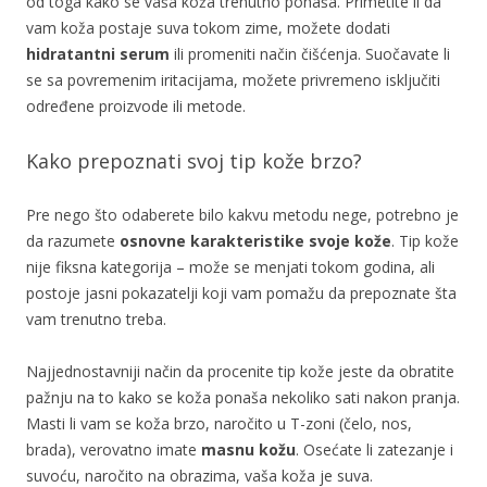
od toga kako se vaša koža trenutno ponaša. Primetite li da
vam koža postaje suva tokom zime, možete dodati
hidratantni serum
ili promeniti način čišćenja. Suočavate li
se sa povremenim iritacijama, možete privremeno isključiti
određene proizvode ili metode.
Kako prepoznati svoj tip kože brzo?
Pre nego što odaberete bilo kakvu metodu nege, potrebno je
da razumete
osnovne karakteristike svoje kože
. Tip kože
nije fiksna kategorija – može se menjati tokom godina, ali
postoje jasni pokazatelji koji vam pomažu da prepoznate šta
vam trenutno treba.
Najjednostavniji način da procenite tip kože jeste da obratite
pažnju na to kako se koža ponaša nekoliko sati nakon pranja.
Masti li vam se koža brzo, naročito u T-zoni (čelo, nos,
brada), verovatno imate
masnu kožu
. Osećate li zatezanje i
suvoću, naročito na obrazima, vaša koža je suva.