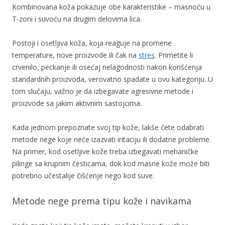
Kombinovana koža pokazuje obe karakteristike – masnoću u
T-zoni i suvoću na drugim delovima lica.
Postoji i osetljiva koža, koja reaguje na promene
temperature, nove proizvode ili čak na
stres
. Primetite li
crvenilo, peckanje ili osećaj nelagodnosti nakon korišćenja
standardnih proizvoda, verovatno spadate u ovu kategoriju. U
tom slučaju, važno je da izbegavate agresivne metode i
proizvode sa jakim aktivnim sastojcima.
Kada jednom prepoznate svoj tip kože, lakše ćete odabrati
metode nege koje neće izazvati iritaciju ili dodatne probleme.
Na primer, kod osetljive kože treba izbegavati mehaničke
pilinge sa krupnim česticama, dok kod masne kože može biti
potrebno učestalije čišćenje nego kod suve.
Metode nege prema tipu kože i navikama