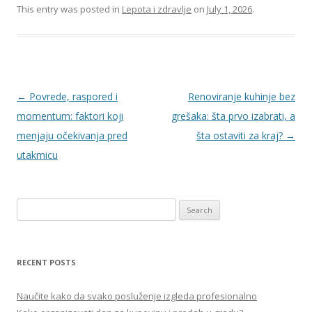
This entry was posted in
Lepota i zdravlje
on
July 1, 2026
.
Post
←
Povrede, raspored i
Renoviranje kuhinje bez
navigation
momentum: faktori koji
grešaka: šta prvo izabrati, a
menjaju očekivanja pred
šta ostaviti za kraj?
→
utakmicu
S
e
a
r
RECENT POSTS
c
h
Naučite kako da svako posluženje izgleda profesionalno
f