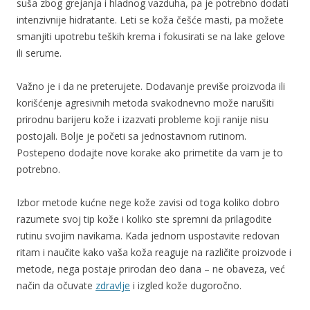
suša zbog grejanja i hladnog vazduha, pa je potrebno dodati
intenzivnije hidratante. Leti se koža češće masti, pa možete
smanjiti upotrebu teških krema i fokusirati se na lake gelove
ili serume.
Važno je i da ne preterujete. Dodavanje previše proizvoda ili
korišćenje agresivnih metoda svakodnevno može narušiti
prirodnu barijeru kože i izazvati probleme koji ranije nisu
postojali. Bolje je početi sa jednostavnom rutinom.
Postepeno dodajte nove korake ako primetite da vam je to
potrebno.
Izbor metode kućne nege kože zavisi od toga koliko dobro
razumete svoj tip kože i koliko ste spremni da prilagodite
rutinu svojim navikama. Kada jednom uspostavite redovan
ritam i naučite kako vaša koža reaguje na različite proizvode i
metode, nega postaje prirodan deo dana – ne obaveza, već
način da očuvate
zdravlje
i izgled kože dugoročno.