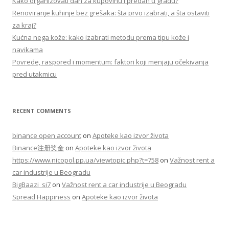
Kako organizovati dan za kupovinu i predah u gradu?
o
Renoviranje kuhinje bez grešaka: šta prvo izabrati, a šta ostaviti
r
za kraj?
:
Kućna nega kože: kako izabrati metodu prema tipu kože i
navikama
Povrede, raspored i momentum: faktori koji menjaju očekivanja
pred utakmicu
RECENT COMMENTS
binance open account
on
Apoteke kao izvor života
Binance注册奖金
on
Apoteke kao izvor života
https://www.nicopol.pp.ua/viewtopic.php?t=758
on
Važnost rent a
car industrije u Beogradu
BigBaazi_si7
on
Važnost rent a car industrije u Beogradu
Spread Happiness
on
Apoteke kao izvor života