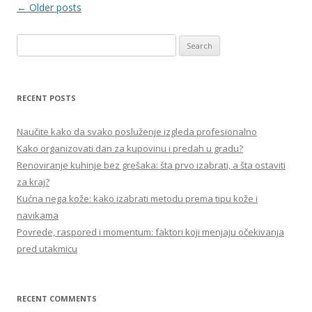
Post
←
Older posts
navigation
S
e
a
r
RECENT POSTS
c
h
Naučite kako da svako posluženje izgleda profesionalno
f
Kako organizovati dan za kupovinu i predah u gradu?
o
Renoviranje kuhinje bez grešaka: šta prvo izabrati, a šta ostaviti
r
za kraj?
:
Kućna nega kože: kako izabrati metodu prema tipu kože i
navikama
Povrede, raspored i momentum: faktori koji menjaju očekivanja
pred utakmicu
RECENT COMMENTS