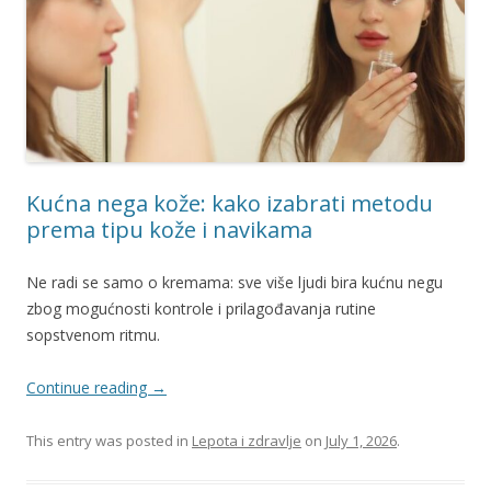
Kućna nega kože: kako izabrati metodu
prema tipu kože i navikama
Ne radi se samo o kremama: sve više ljudi bira kućnu negu
zbog mogućnosti kontrole i prilagođavanja rutine
sopstvenom ritmu.
Continue reading
→
This entry was posted in
Lepota i zdravlje
on
July 1, 2026
.