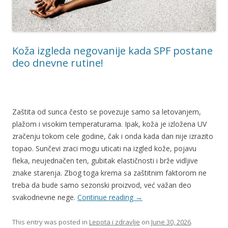
Koža izgleda negovanije kada SPF postane
deo dnevne rutine!
Zaštita od sunca često se povezuje samo sa letovanjem,
plažom i visokim temperaturama. Ipak, koža je izložena UV
zračenju tokom cele godine, čak i onda kada dan nije izrazito
topao. Sunčevi zraci mogu uticati na izgled kože, pojavu
fleka, neujednačen ten, gubitak elastičnosti i brže vidljive
znake starenja. Zbog toga krema sa zaštitnim faktorom ne
treba da bude samo sezonski proizvod, već važan deo
svakodnevne nege.
Continue reading
→
This entry was posted in
Lepota i zdravlje
on
June 30, 2026
.