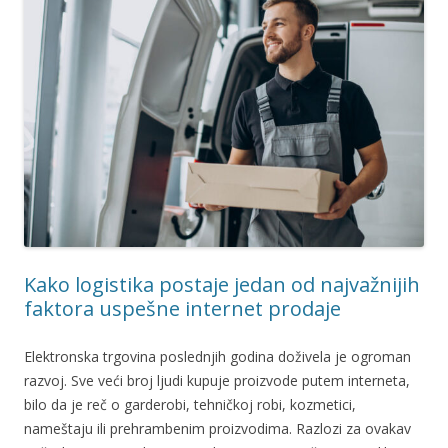
Kako logistika postaje jedan od najvažnijih
faktora uspešne internet prodaje
Elektronska trgovina poslednjih godina doživela je ogroman
razvoj. Sve veći broj ljudi kupuje proizvode putem interneta,
bilo da je reč o garderobi, tehničkoj robi, kozmetici,
nameštaju ili prehrambenim proizvodima. Razlozi za ovakav