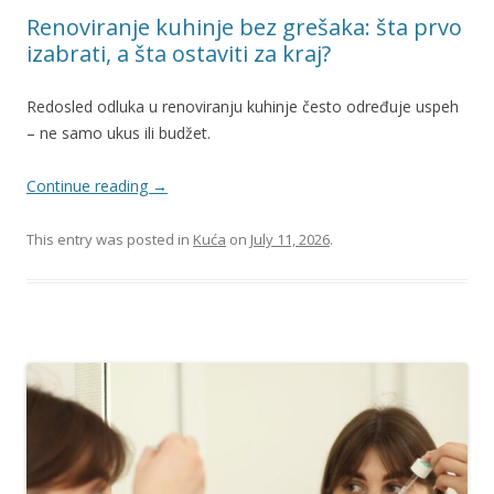
Renoviranje kuhinje bez grešaka: šta prvo
izabrati, a šta ostaviti za kraj?
Redosled odluka u renoviranju kuhinje često određuje uspeh
– ne samo ukus ili budžet.
Continue reading
→
This entry was posted in
Kuća
on
July 11, 2026
.