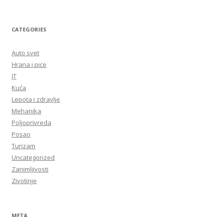
CATEGORIES
Auto svet
Hrana i pice
IT
Kuća
Lepota i zdravlje
Mehanika
Poljoprivreda
Posao
Turizam
Uncategorized
Zanimljivosti
Zivotinje
META