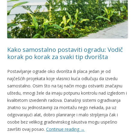
Kako samostalno postaviti ogradu: Vodič
korak po korak za svaki tip dvorišta
Postavljanje ograde oko dvorišta ili placa jedan je od
najčešćih projekata koje vlasnici kuća odlučuju da izvedu
samostalno. Osim što na taj način mogu ostvariti značajnu
uštedu, mnogi žele da imaju potpunu kontrolu nad izgledom i
kvalitetom izvedenih radova. Današnji sistemi ograđivanja
znatno su jednostavniji za montažu nego nekada, pa uz
odgovarajući alat, dobro planiranje i malo strpljenja čak i
osobe bez velikog građevinskog iskustva mogu uspešno
završiti ovaj posao.
Continue reading
→