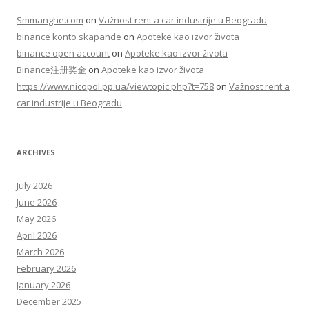
Smmanghe.com
on
Važnost rent a car industrije u Beogradu
binance konto skapande
on
Apoteke kao izvor života
binance open account
on
Apoteke kao izvor života
Binance注册奖金
on
Apoteke kao izvor života
https://www.nicopol.pp.ua/viewtopic.php?t=758
on
Važnost rent a
car industrije u Beogradu
ARCHIVES
July 2026
June 2026
May 2026
April 2026
March 2026
February 2026
January 2026
December 2025