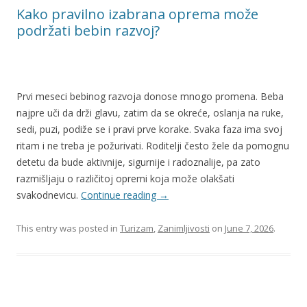
Kako pravilno izabrana oprema može
podržati bebin razvoj?
Prvi meseci bebinog razvoja donose mnogo promena. Beba
najpre uči da drži glavu, zatim da se okreće, oslanja na ruke,
sedi, puzi, podiže se i pravi prve korake. Svaka faza ima svoj
ritam i ne treba je požurivati. Roditelji često žele da pomognu
detetu da bude aktivnije, sigurnije i radoznalije, pa zato
razmišljaju o različitoj opremi koja može olakšati
svakodnevicu.
Continue reading
→
This entry was posted in
Turizam
,
Zanimljivosti
on
June 7, 2026
.