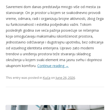
Savremeni dom danas predstavlja mnogo više od mesta za
stanovanje. On je prostor u kojem se svakodnevno provodi
vreme, odmara, radi i organizuju brojne aktivnosti, zbog čega
su funkcionalnost i estetika podjednako važni. Tokom
poslednjih godina sve veća pažnja posvećuje se rešenjima
koja omogućavaju maksimalnu iskorišćenost prostora,
jednostavno održavanje i dugotrajnu upotrebu, bez odricanja
od vizuelnog identiteta enterijera. Upravo zato moderni
trendovi u uređenju prostora teže stvaranju skladnog
okruženja u kojem svaki element ima jasnu svrhu i doprinosi
ukupnom komforu.
Continue reading
→
This entry was posted in
Kuća
on
June 26, 2026
.