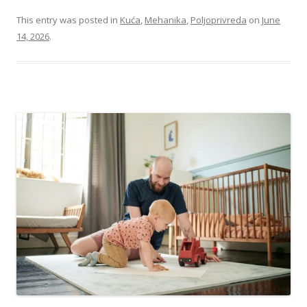
This entry was posted in
Kuća
,
Mehanika
,
Poljoprivreda
on
June
14, 2026
.