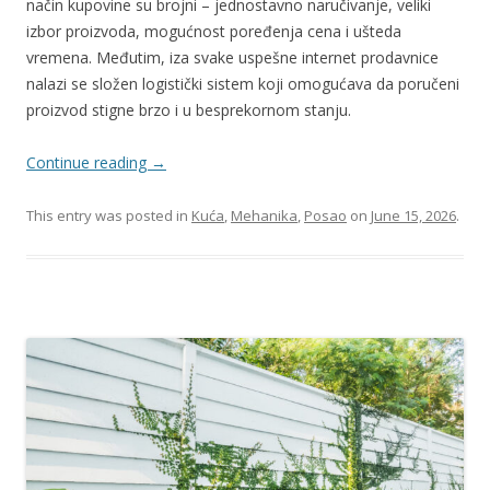
način kupovine su brojni – jednostavno naručivanje, veliki
izbor proizvoda, mogućnost poređenja cena i ušteda
vremena. Međutim, iza svake uspešne internet prodavnice
nalazi se složen logistički sistem koji omogućava da poručeni
proizvod stigne brzo i u besprekornom stanju.
Continue reading
→
This entry was posted in
Kuća
,
Mehanika
,
Posao
on
June 15, 2026
.