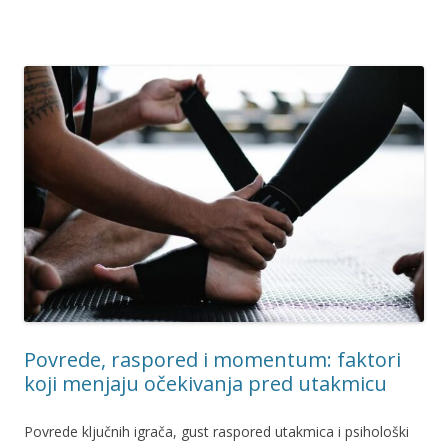
Povrede, raspored i momentum: faktori
koji menjaju očekivanja pred utakmicu
Povrede ključnih igrača, gust raspored utakmica i psihološki